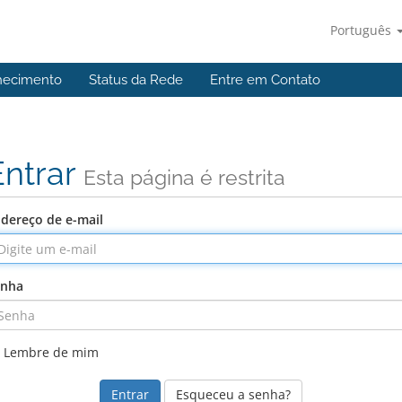
Português
hecimento
Status da Rede
Entre em Contato
Entrar
Esta página é restrita
dereço de e-mail
enha
Lembre de mim
Esqueceu a senha?