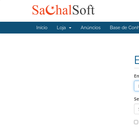
Início
Loja
Anúncios
Base de Con
En
S