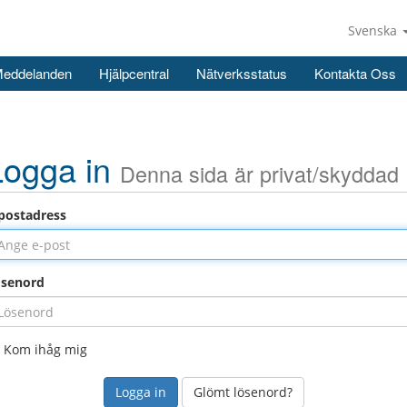
Svenska
Meddelanden
Hjälpcentral
Nätverksstatus
Kontakta Oss
Logga in
Denna sida är privat/skyddad
postadress
ösenord
Kom ihåg mig
Glömt lösenord?