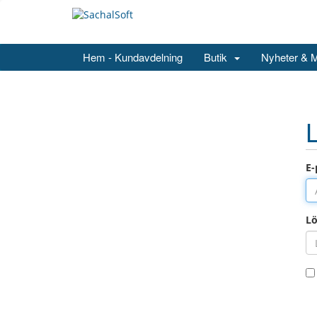
Hem - Kundavdelning
Butik
Nyheter & 
E-
L