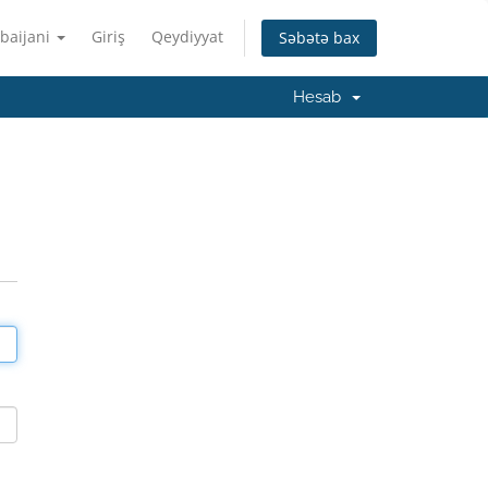
baijani
Giriş
Qeydiyyat
Səbətə bax
Hesab