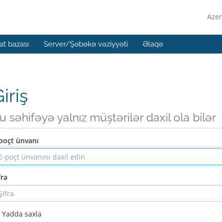
Azer
t bazası
Server/Şəbəkə vəziyyəti
Əlaqə
iriş
u səhifəyə yalnız müştərilər daxil ola bilər
poçt ünvanı
frə
Yadda saxla