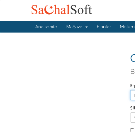
Ana səhifə
Mağaza
Elanlar
Məluma
G
B
E-
Şi